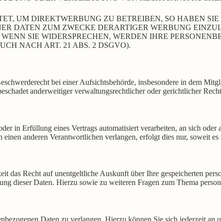
T, UM DIREKTWERBUNG ZU BETREIBEN, SO HABEN SIE 
R DATEN ZUM ZWECKE DERARTIGER WERBUNG EINZULEGE
. WENN SIE WIDERSPRECHEN, WERDEN IHRE PERSONEN
 NACH ART. 21 ABS. 2 DSGVO).
chwerderecht bei einer Aufsichtsbehörde, insbesondere in dem Mitglied
schadet anderweitiger verwaltungsrechtlicher oder gerichtlicher Recht
der in Erfüllung eines Vertrags automatisiert verarbeiten, an sich ode
 einen anderen Verantwortlichen verlangen, erfolgt dies nur, soweit es 
eit das Recht auf unentgeltliche Auskunft über Ihre gespeicherten p
hung dieser Daten. Hierzu sowie zu weiteren Fragen zum Thema person
enbezogenen Daten zu verlangen. Hierzu können Sie sich jederzeit an 