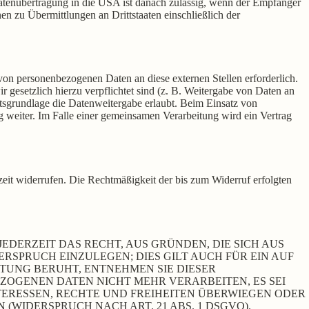
 Datenübertragung in die USA ist danach zulässig, wenn der Empfänger
n zu Übermittlungen an Drittstaaten einschließlich der
von personenbezogenen Daten an diese externen Stellen erforderlich.
 gesetzlich hierzu verpflichtet sind (z. B. Weitergabe von Daten an
htsgrundlage die Datenweitergabe erlaubt. Beim Einsatz von
 weiter. Im Falle einer gemeinsamen Verarbeitung wird ein Vertrag
rzeit widerrufen. Die Rechtmäßigkeit der bis zum Widerruf erfolgten
JEDERZEIT DAS RECHT, AUS GRÜNDEN, DIE SICH AUS
SPRUCH EINZULEGEN; DIES GILT AUCH FÜR EIN AUF
ITUNG BERUHT, ENTNEHMEN SIE DIESER
OGENEN DATEN NICHT MEHR VERARBEITEN, ES SEI
ERESSEN, RECHTE UND FREIHEITEN ÜBERWIEGEN ODER
IDERSPRUCH NACH ART. 21 ABS. 1 DSGVO).