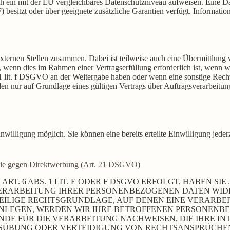
zlich ein mit der EU vergleichbares Datenschutzniveau aufweisen. Eine
sitzt oder über geeignete zusätzliche Garantien verfügt. Informatione
xternen Stellen zusammen. Dabei ist teilweise auch eine Übermittlung 
wenn dies im Rahmen einer Vertragserfüllung erforderlich ist, wenn wir
. 1 lit. f DSGVO an der Weitergabe haben oder wenn eine sonstige Rec
 nur auf Grundlage eines gültigen Vertrags über Auftragsverarbeitung
nwilligung möglich. Sie können eine bereits erteilte Einwilligung jede
owie gegen Direktwerbung (Art. 21 DSGVO)
 6 ABS. 1 LIT. E ODER F DSGVO ERFOLGT, HABEN SIE 
ERARBEITUNG IHRER PERSONENBEZOGENEN DATEN WIDER
WEILIGE RECHTSGRUNDLAGE, AUF DENEN EINE VERARBE
LEGEN, WERDEN WIR IHRE BETROFFENEN PERSONENBEZ
E FÜR DIE VERARBEITUNG NACHWEISEN, DIE IHRE INT
ÜBUNG ODER VERTEIDIGUNG VON RECHTSANSPRÜCHEN (W