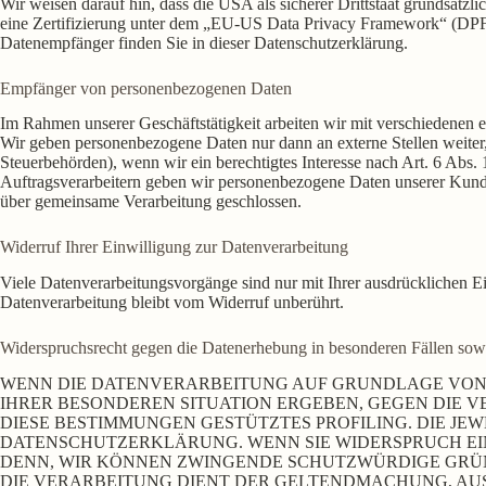
Wir weisen darauf hin, dass die USA als sicherer Drittstaat grundsät
eine Zertifizierung unter dem „EU-US Data Privacy Framework“ (DPF) be
Datenempfänger finden Sie in dieser Datenschutzerklärung.
Empfänger von personenbezogenen Daten
Im Rahmen unserer Geschäftstätigkeit arbeiten wir mit verschiedenen e
Wir geben personenbezogene Daten nur dann an externe Stellen weiter, 
Steuerbehörden), wenn wir ein berechtigtes Interesse nach Art. 6 Abs
Auftragsverarbeitern geben wir personenbezogene Daten unserer Kunden
über gemeinsame Verarbeitung geschlossen.
Widerruf Ihrer Einwilligung zur Datenverarbeitung
Viele Datenverarbeitungsvorgänge sind nur mit Ihrer ausdrücklichen Ei
Datenverarbeitung bleibt vom Widerruf unberührt.
Widerspruchsrecht gegen die Datenerhebung in besonderen Fällen s
WENN DIE DATENVERARBEITUNG AUF GRUNDLAGE VON ART.
IHRER BESONDEREN SITUATION ERGEBEN, GEGEN DIE V
DIESE BESTIMMUNGEN GESTÜTZTES PROFILING. DIE JE
DATENSCHUTZERKLÄRUNG. WENN SIE WIDERSPRUCH EIN
DENN, WIR KÖNNEN ZWINGENDE SCHUTZWÜRDIGE GRÜND
DIE VERARBEITUNG DIENT DER GELTENDMACHUNG, AUS