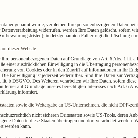
erdauer genannt wurde, verbleiben Ihre personenbezogenen Daten bei un
Datenverarbeitung widerrufen, werden Ihre Daten gelöscht, sofern wir 
ufbewahrungsfristen); im letztgenannten Fall erfolgt die Löschung nac
auf dieser Website
wir Ihre personenbezogenen Daten auf Grundlage von Art. 6 Abs. 1 lit.
e einer ausdrücklichen Einwilligung in die Übertragung personenbezog
herung von Cookies oder in den Zugriff auf Informationen in Ihr Endger
ie Einwilligung ist jederzeit widerrufbar. Sind Ihre Daten zur Vertr
1 lit. b DSGVO. Des Weiteren verarbeiten wir Ihre Daten, sofern diese z
ferner auf Grundlage unseres berechtigten Interesses nach Art. 6 Abs.
klärung informiert.
ttstaaten sowie die Weitergabe an US-Unternehmen, die nicht DPF-zertif
nschutzrechtlich nicht sicheren Drittstaaten sowie US-Tools, deren 
zogene Daten in diese Staaten übertragen und dort verarbeitet werden. W
ert werden kann.