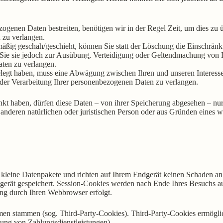
zogenen Daten bestreiten, benötigen wir in der Regel Zeit, um dies zu 
 zu verlangen.
ßig geschah/geschieht, können Sie statt der Löschung die Einschränk
Sie sie jedoch zur Ausübung, Verteidigung oder Geltendmachung von R
ten zu verlangen.
egt haben, muss eine Abwägung zwischen Ihren und unseren Interesse
 der Verarbeitung Ihrer personenbezogenen Daten zu verlangen.
kt haben, dürfen diese Daten – von ihrer Speicherung abgesehen – nu
nderen natürlichen oder juristischen Person oder aus Gründen eines wi
 kleine Datenpakete und richten auf Ihrem Endgerät keinen Schaden an
gerät gespeichert. Session-Cookies werden nach Ende Ihres Besuchs a
hung durch Ihren Webbrowser erfolgt.
men stammen (sog. Third-Party-Cookies). Third-Party-Cookies ermögli
ung von Zahlungsdienstleistungen).