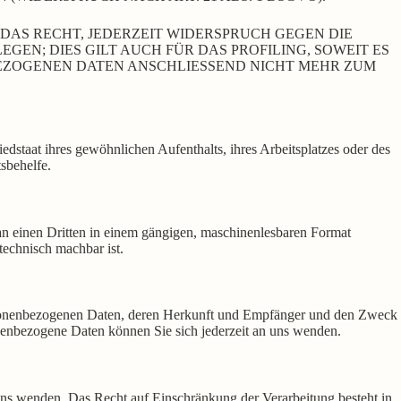
DAS RECHT, JEDERZEIT WIDERSPRUCH GEGEN DIE
N; DIES GILT AUCH FÜR DAS PROFILING, SOWEIT ES
BEZOGENEN DATEN ANSCHLIESSEND NICHT MEHR ZUM
staat ihres gewöhnlichen Aufenthalts, ihres Arbeitsplatzes oder des
sbehelfe.
r an einen Dritten in einem gängigen, maschinenlesbaren Format
technisch machbar ist.
ersonenbezogenen Daten, deren Herkunft und Empfänger und den Zweck
enbezogene Daten können Sie sich jederzeit an uns wenden.
uns wenden. Das Recht auf Einschränkung der Verarbeitung besteht in