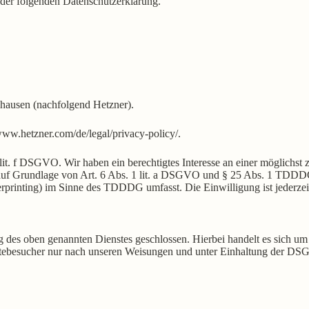
 der folgenden Datenschutzerklärung.
nhausen (nachfolgend Hetzner).
/www.hetzner.com/de/legal/privacy-policy/
.
t. f DSGVO. Wir haben ein berechtigtes Interesse an einer möglichst z
ch auf Grundlage von Art. 6 Abs. 1 lit. a DSGVO und § 25 Abs. 1 TDDD
erprinting) im Sinne des TDDDG umfasst. Die Einwilligung ist jederzei
des oben genannten Dienstes geschlossen. Hierbei handelt es sich um 
itebesucher nur nach unseren Weisungen und unter Einhaltung der DSG