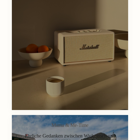
Mama & Me-Time
Ehrliche Gedanken zwischen Wickeltisch und