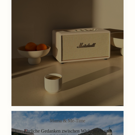
Mama & Me-Time
Ehrliche Gedanken zwischen Wickeltisch und