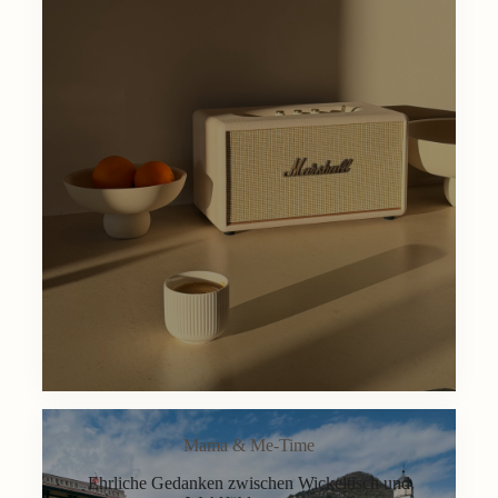
Mama & Me-Time
Ehrliche Gedanken zwischen Wickeltisch und