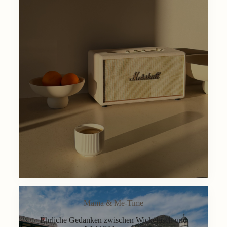
Mama & Me-Time
Ehrliche Gedanken zwischen Wickeltisch und