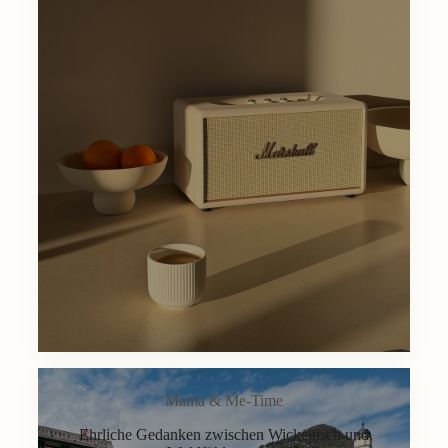
Mama & Me-Time
Ehrliche Gedanken zwischen Wickeltisch und