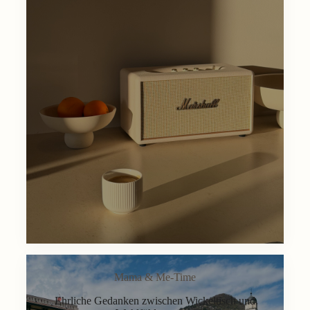
Mama & Me-Time
Ehrliche Gedanken zwischen Wickeltisch und