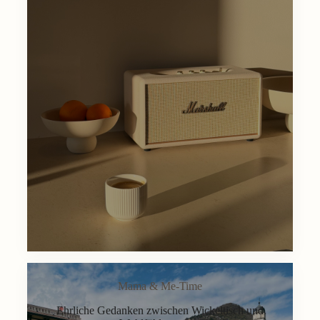
Mama & Me-Time
Ehrliche Gedanken zwischen Wickeltisch und