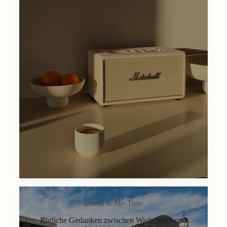
Mama & Me-Time
Ehrliche Gedanken zwischen Wickeltisch und