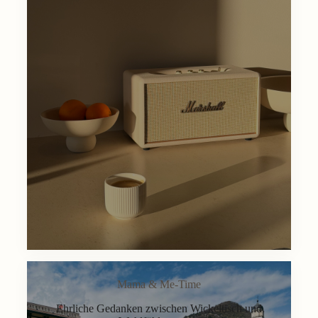
Mama & Me-Time
Ehrliche Gedanken zwischen Wickeltisch und