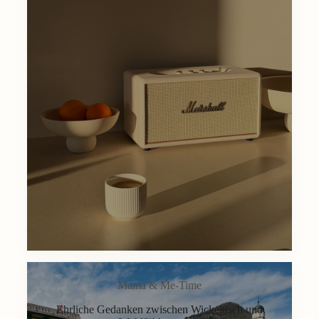
Mama & Me-Time
Ehrliche Gedanken zwischen Wickeltisch und