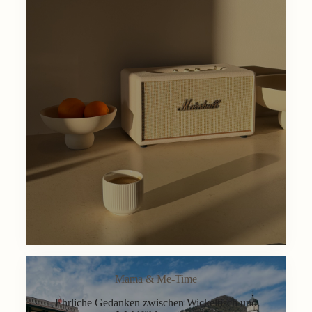
Mama & Me-Time
Ehrliche Gedanken zwischen Wickeltisch und