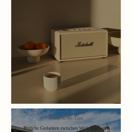
Mama & Me-Time
Ehrliche Gedanken zwischen Wickeltisch und