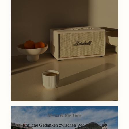
Mama & Me-Time
Ehrliche Gedanken zwischen Wickeltisch und