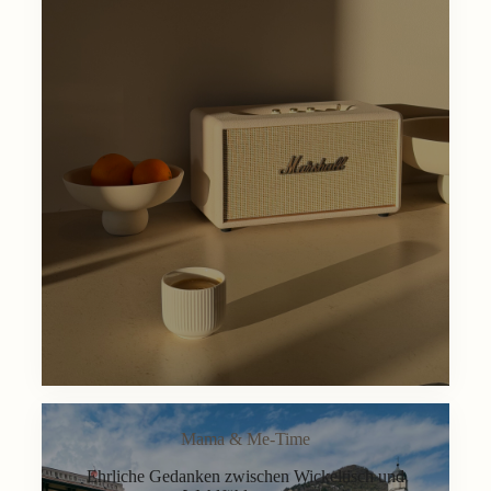
Mama & Me-Time
Ehrliche Gedanken zwischen Wickeltisch und