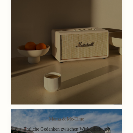
Mama & Me-Time
Ehrliche Gedanken zwischen Wickeltisch und