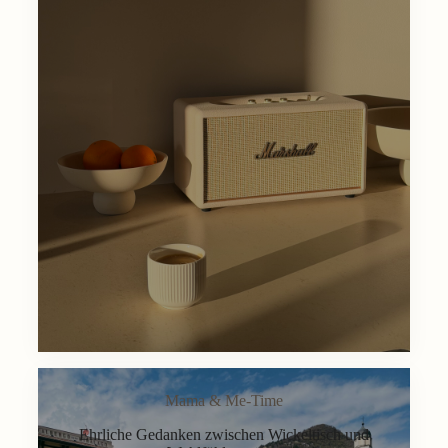
Mama & Me-Time
Ehrliche Gedanken zwischen Wickeltisch und