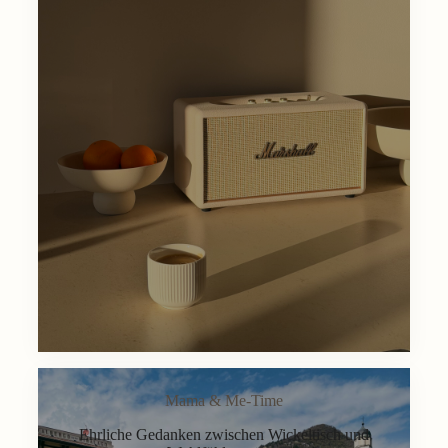
Mama & Me-Time
Ehrliche Gedanken zwischen Wickeltisch und