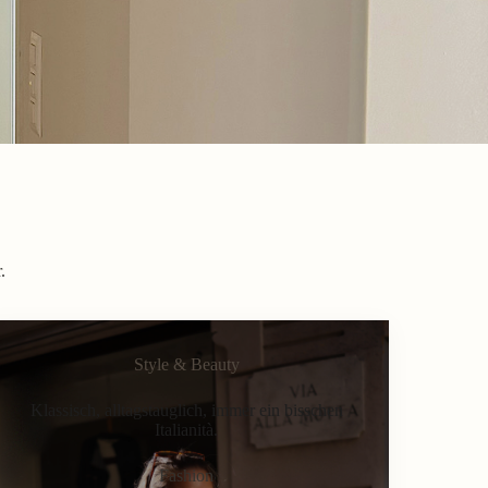
.
Style & Beauty
Klassisch, alltagstauglich, immer ein bisschen
Italianità.
Fashion