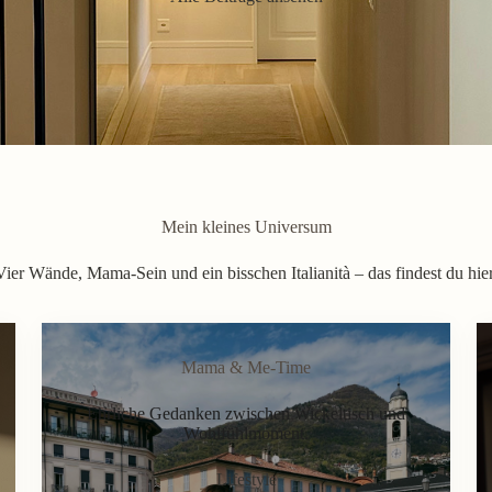
Mein kleines Universum
Vier Wände, Mama-Sein und ein bisschen Italianità – das findest du hier
Mama & Me-Time
Ehrliche Gedanken zwischen Wickeltisch und
Wohlfühlmoment.
Lifestyle