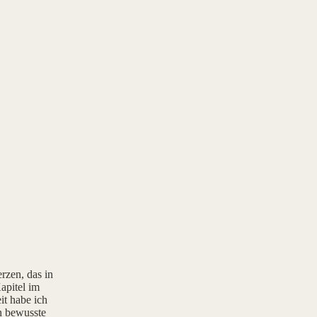
rzen, das in
apitel im
it habe ich
rn bewusste