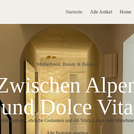
Startseite
Alle Artikel
Home
Motherhood, Beauty & Balance
Zwischen Alpe
und Dolce Vita
ieblingsstücke, ehrliche Gedanken und ein Stück Leben zum Mitnehme
Alle Beiträge ansehen