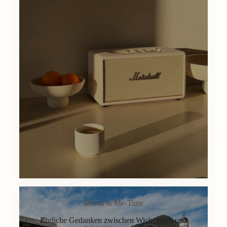
Mama & Me-Time
Ehrliche Gedanken zwischen Wickeltisch und