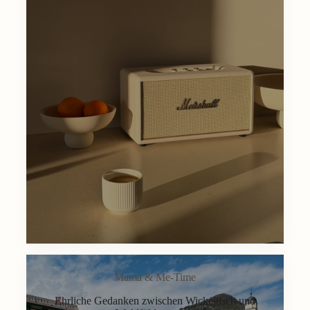
Mama & Me-Time
Ehrliche Gedanken zwischen Wickeltisch und