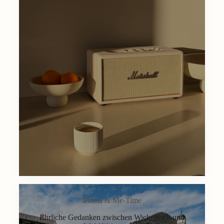
Mama & Me-Time
Ehrliche Gedanken zwischen Wickeltisch und