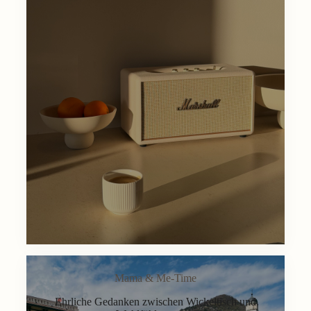
Mama & Me-Time
Ehrliche Gedanken zwischen Wickeltisch und