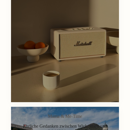
Mama & Me-Time
Ehrliche Gedanken zwischen Wickeltisch und