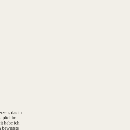
rzen, das in
apitel im
it habe ich
rn bewusste