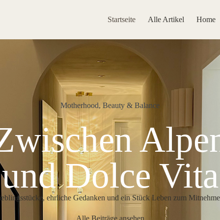
Startseite
Alle Artikel
Home
Motherhood, Beauty & Balance
Zwischen Alpe
und Dolce Vita
ieblingsstücke, ehrliche Gedanken und ein Stück Leben zum Mitnehme
Alle Beiträge ansehen