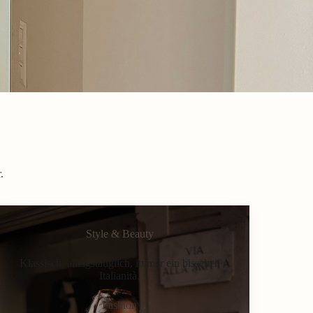
.
Style & Beauty
Klassisch, alltagstauglich, immer ein bisschen
Italianità.
Fashion