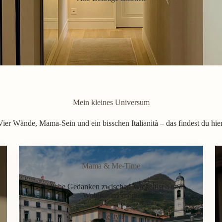
Mein kleines Universum
Vier Wände, Mama-Sein und ein bisschen Italianità – das findest du hier
Mama & Me-Time
Ehrliche Gedanken zwischen Wickeltisch und
Wohlfühlmoment.
Lifestyle