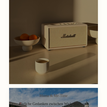
Mama & Me-Time
Ehrliche Gedanken zwischen Wickeltisch und