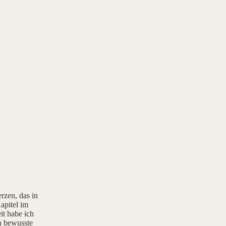
rzen, das in
apitel im
it habe ich
rn bewusste