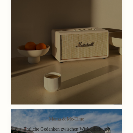
Mama & Me-Time
Ehrliche Gedanken zwischen Wickeltisch und