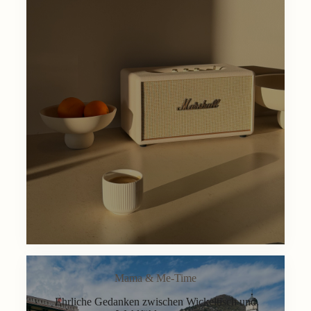
Mama & Me-Time
Ehrliche Gedanken zwischen Wickeltisch und