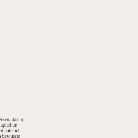
rzen, das in
apitel im
it habe ich
rn bewusste