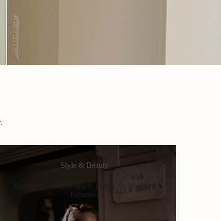
.
Style & Beauty
Klassisch, alltagstauglich, immer ein bisschen
Italianità.
Fashion