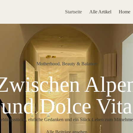
Startseite
Alle Artikel
Home
Motherhood, Beauty & Balance
Zwischen Alpe
und Dolce Vita
ieblingsstücke, ehrliche Gedanken und ein Stück Leben zum Mitnehme
Alle Beiträge ansehen