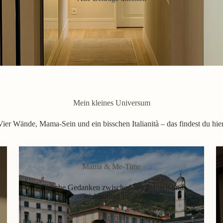
Mein kleines Universum
Vier Wände, Mama-Sein und ein bisschen Italianità – das findest du hier
Mama & Me-Time
Ehrliche Gedanken zwischen Wickeltisch und
Wohlfühlmoment.
Lifestyle