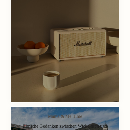
Mama & Me-Time
Ehrliche Gedanken zwischen Wickeltisch und