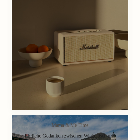
Mama & Me-Time
Ehrliche Gedanken zwischen Wickeltisch und