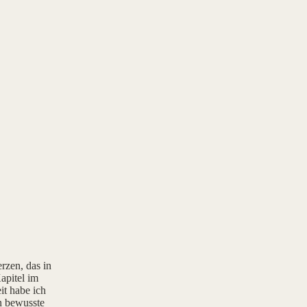
rzen, das in
apitel im
it habe ich
rn bewusste