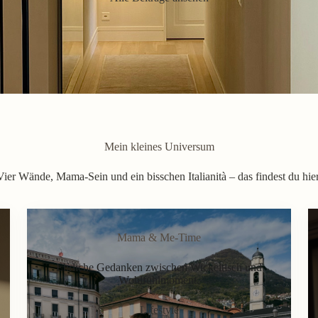
Mein kleines Universum
Vier Wände, Mama-Sein und ein bisschen Italianità – das findest du hier
Mama & Me-Time
Ehrliche Gedanken zwischen Wickeltisch und
Wohlfühlmoment.
Lifestyle