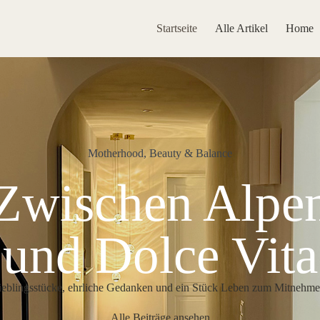
Startseite
Alle Artikel
Home
Motherhood, Beauty & Balance
Zwischen Alpe
und Dolce Vita
ieblingsstücke, ehrliche Gedanken und ein Stück Leben zum Mitnehme
Alle Beiträge ansehen