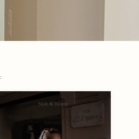
.
Style & Beauty
Klassisch, alltagstauglich, immer ein bisschen
Italianità.
Fashion