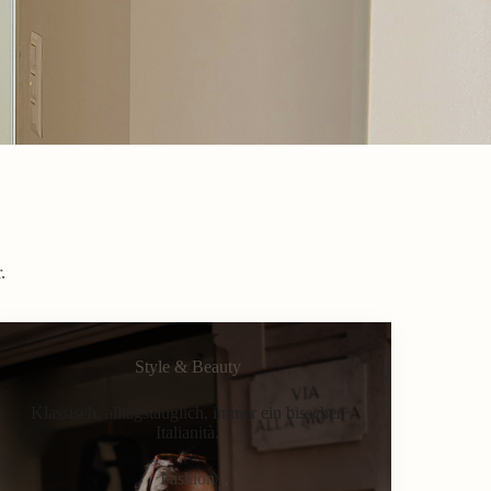
.
Style & Beauty
Klassisch, alltagstauglich, immer ein bisschen
Italianità.
Fashion