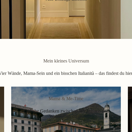
Mein kleines Universum
Vier Wände, Mama-Sein und ein bisschen Italianità – das findest du hier
Mama & Me-Time
Ehrliche Gedanken zwischen Wickeltisch und
Wohlfühlmoment.
Lifestyle