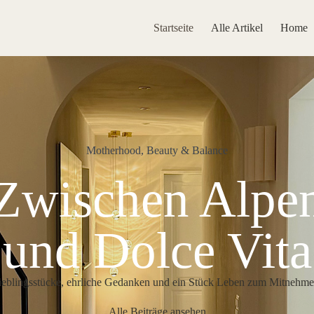
Startseite
Alle Artikel
Home
Motherhood, Beauty & Balance
Zwischen Alpe
und Dolce Vita
ieblingsstücke, ehrliche Gedanken und ein Stück Leben zum Mitnehme
Alle Beiträge ansehen