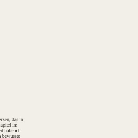
rzen, das in
apitel im
it habe ich
rn bewusste