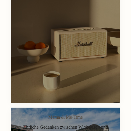
Mama & Me-Time
Ehrliche Gedanken zwischen Wickeltisch und