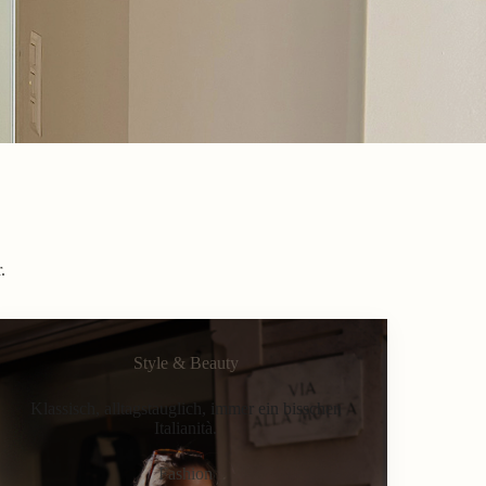
.
Style & Beauty
Klassisch, alltagstauglich, immer ein bisschen
Italianità.
Fashion