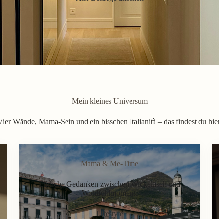
Mein kleines Universum
Vier Wände, Mama-Sein und ein bisschen Italianità – das findest du hier
Mama & Me-Time
Ehrliche Gedanken zwischen Wickeltisch und
Wohlfühlmoment.
Lifestyle