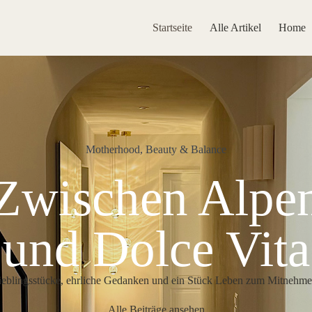
Startseite
Alle Artikel
Home
Motherhood, Beauty & Balance
Zwischen Alpe
und Dolce Vita
ieblingsstücke, ehrliche Gedanken und ein Stück Leben zum Mitnehme
Alle Beiträge ansehen