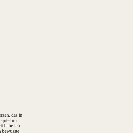
rzen, das in
apitel im
it habe ich
rn bewusste