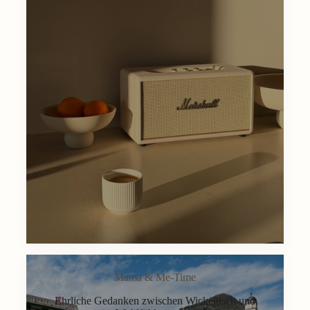
Mama & Me-Time
Ehrliche Gedanken zwischen Wickeltisch und