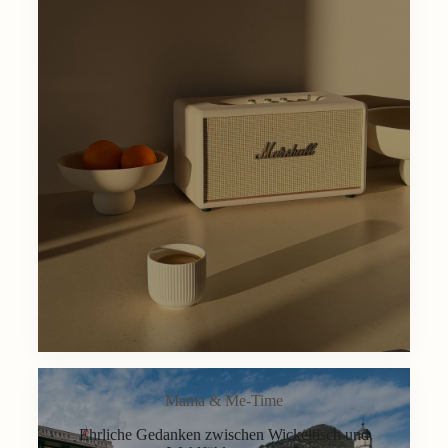
Mama & Me-Time
Ehrliche Gedanken zwischen Wickeltisch und