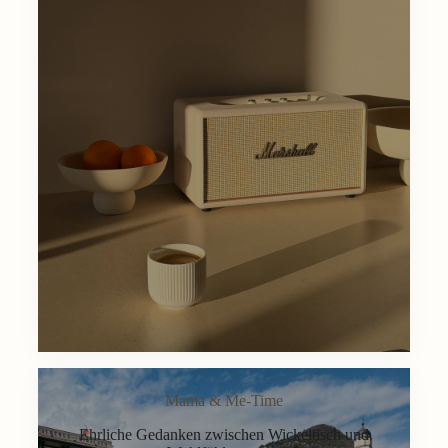
Mama & Me-Time
Ehrliche Gedanken zwischen Wickeltisch und