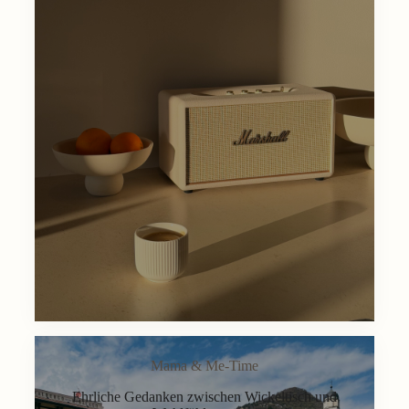
Mama & Me-Time
Ehrliche Gedanken zwischen Wickeltisch und