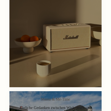
Mama & Me-Time
Ehrliche Gedanken zwischen Wickeltisch und