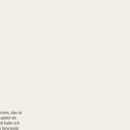
rzen, das in
apitel im
it habe ich
rn bewusste