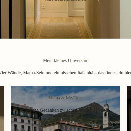
Mein kleines Universum
Vier Wände, Mama-Sein und ein bisschen Italianità – das findest du hier
Mama & Me-Time
Ehrliche Gedanken zwischen Wickeltisch und
Wohlfühlmoment.
Lifestyle