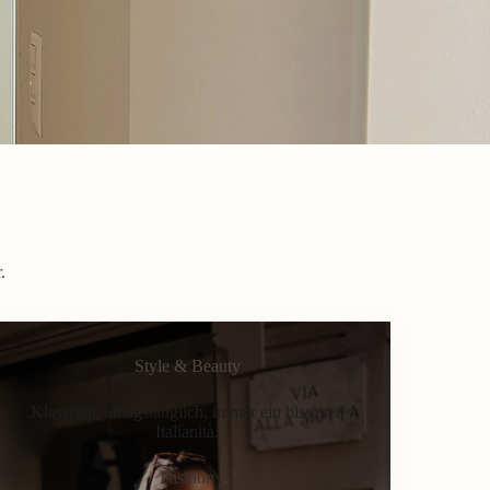
.
Style & Beauty
Klassisch, alltagstauglich, immer ein bisschen
Italianità.
Fashion