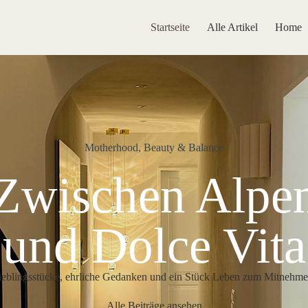
Startseite
Alle Artikel
Home
Motherhood, Beauty & Balance
Zwischen Alpe
und Dolce Vita
ieblingsstücke, ehrliche Gedanken und ein Stück Leben zum Mitnehme
Alle Beiträge ansehen