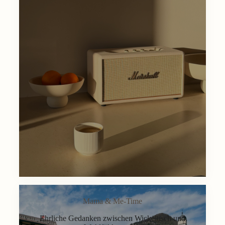
Mama & Me-Time
Ehrliche Gedanken zwischen Wickeltisch und