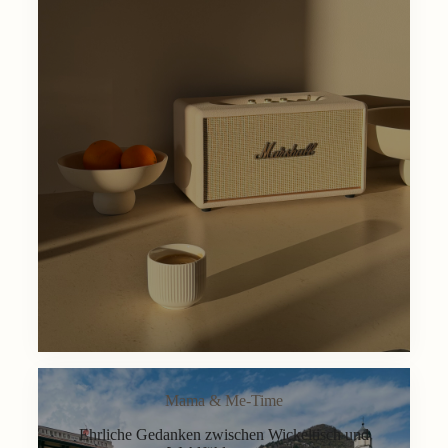
Mama & Me-Time
Ehrliche Gedanken zwischen Wickeltisch und