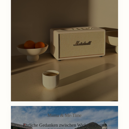
Mama & Me-Time
Ehrliche Gedanken zwischen Wickeltisch und