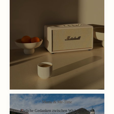
Mama & Me-Time
Ehrliche Gedanken zwischen Wickeltisch und