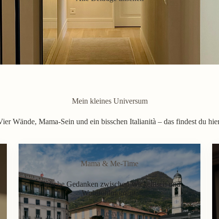
Mein kleines Universum
Vier Wände, Mama-Sein und ein bisschen Italianità – das findest du hier
Mama & Me-Time
Ehrliche Gedanken zwischen Wickeltisch und
Wohlfühlmoment.
Lifestyle