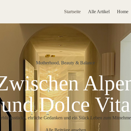
Startseite
Alle Artikel
Home
Motherhood, Beauty & Balance
Zwischen Alpe
und Dolce Vita
ieblingsstücke, ehrliche Gedanken und ein Stück Leben zum Mitnehme
Alle Beiträge ansehen