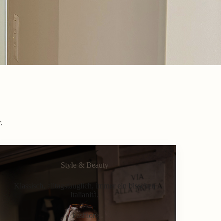
.
Style & Beauty
Klassisch, alltagstauglich, immer ein bisschen
Italianità.
Fashion