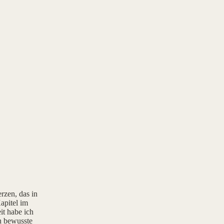
rzen, das in
apitel im
it habe ich
rn bewusste