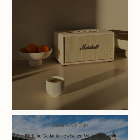
Mama & Me-Time
Ehrliche Gedanken zwischen Wickeltisch und