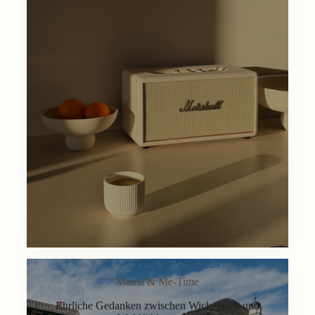
Mama & Me-Time
Ehrliche Gedanken zwischen Wickeltisch und