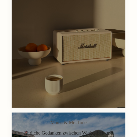
Mama & Me-Time
Ehrliche Gedanken zwischen Wickeltisch und